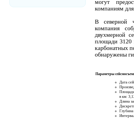
могут предос
компаниям для
В северной ч
компания соб
двухмерной с
площади 3120 
карбонатных по
обнаружены ги
Параметры сейсмосъем
Дата сей
Произве
Площади
в км: 3,
Длина за
Дискретн
Глубина 
Интерва