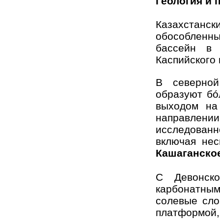
Геология и 
Казахстански
обособленны
бассейн в 
Каспийского 
В северной
образуют бó
выходом на
направлен
исследован
включая нес
Кашаганско
С Девонск
карбонатны
солевые сло
платформой,