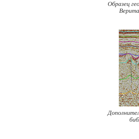
Образец ге
Верита
Дополнител
биб