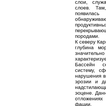
слои, служ
слоев. Там
появилась
обнаружива
продуктив
перекрывающ
породами.
К северу Кар
глубина мо
значительн
характеризу
Бассейн со
систему, с
нарушения в
эрозии и д
надстилающ
эоцене. Дан
отложениях 
фации.