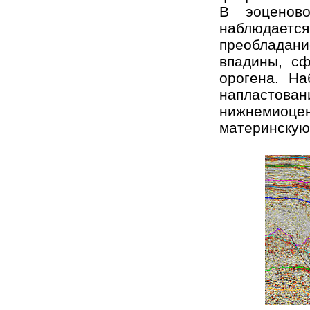
В эоценов
наблюдает
преобладан
впадины, сф
орогена. Н
напластован
нижнемиоц
материнскую